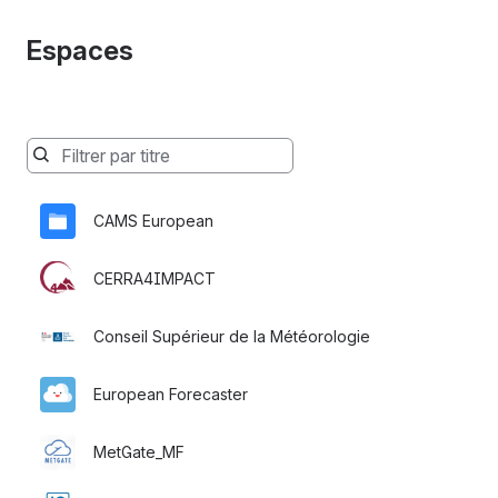
Espaces
Les
espaces
seront
CAMS European
filtrés
ci-
dessous
CERRA4IMPACT
pendant
votre
Conseil Supérieur de la Météorologie
saisie
European Forecaster
MetGate_MF